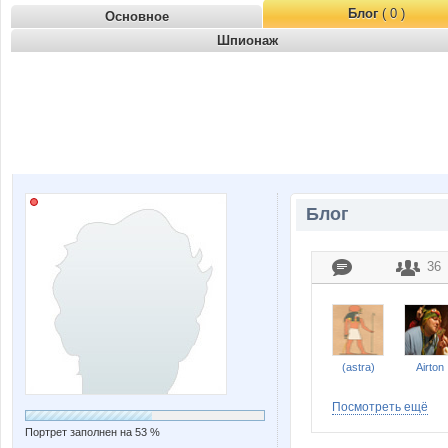
Блог
( 0 )
Основное
Шпионаж
Блог
36
(astra)
Airton
Посмотреть ещё
Портрет заполнен на 53 %