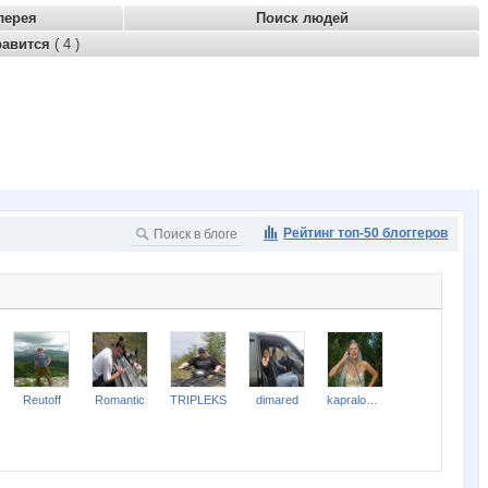
лерея
Поиск людей
равится
( 4 )
Рейтинг топ-50 блоггеров
Reutoff
Romantic
TRIPLEKS
dimared
kapralochka