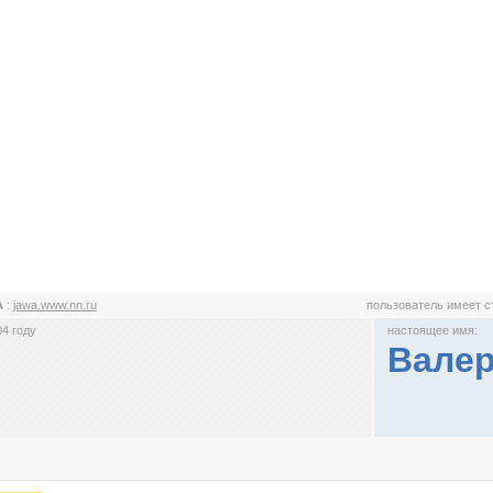
A
:
jawa.www.nn.ru
пользователь имеет 
4 году
настоящее имя:
Валер