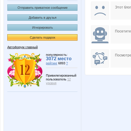
notalone
oliver
Этот блог
Отправить приватное сообщение
Добавить в друзья
Игнорировать
СТО*
Танц
Посетит
Сделать подарок
Автофорум главный
популярность:
Посмотре
3072 место
рейтинг
6893
?
Привилегированный
пользователь
12
уровня