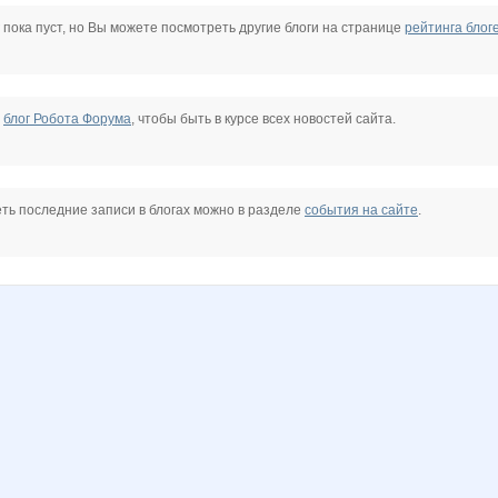
wild.girl
Большая Черепаха
Дмитрий два
Ганзалес(680 рук)
Кондор
Кэтрин
 пока пуст, но Вы можете посмотреть другие блоги на странице
рейтинга блог
ующая
Зачарованая
е
блог Робота Форума
, чтобы быть в курсе всех новостей сайта.
ть последние записи в блогах можно в разделе
события на сайте
.