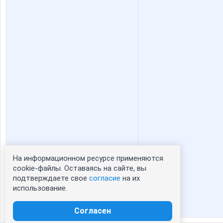
На информационном ресурсе применяются
Статистика портрета:
cookie-файлы. Оставаясь на сайте, вы
подтверждаете свое
согласие
на их
сейчас просматривают портрет - 0
использование.
зарегистрированные пользователи
посетившие портрет за 7 дней - 0
Согласен